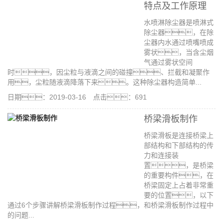
特点及工作原理
水喷淋除尘器是喷淋式
除尘器，在除
尘器内水通过喷嘴喷成
雾状，当含尘烟
气通过雾状空间
时，因尘粒与液滴之间的碰撞、拦截和凝聚作
用，尘粒随液滴降落下来。这种除尘器构造简单...
日期：2019-03-16 点击：691
桥梁滑板制作
桥梁滑板是连接桥梁上
部结构和下部结构的传
力和连接装
置，是桥梁
的重要构件，在
桥梁固定上占着非常重
要的位置，以下
通过6个步骤讲解桥梁滑板制作过程，和桥梁滑板制作过程中
的问题...