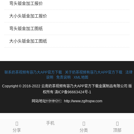
弯头钣金加工报价
大小头钣金加工报价
弯头钣金加工图纸
大小头钣金加工图纸
联系奶茶视频有容乃大APP官方下载
关于奶茶视频有容乃大APP官方下载
法律
说明
免责说明
XML地图
Copyright © 2016-2022 云南奶茶视频有容乃大APP官方下载金属制品有限公司 版
权所有
滇ICP备96663424号-1
网站地址：
http://www.zglhspw.com
手机
分享
分类
顶部
网站地图