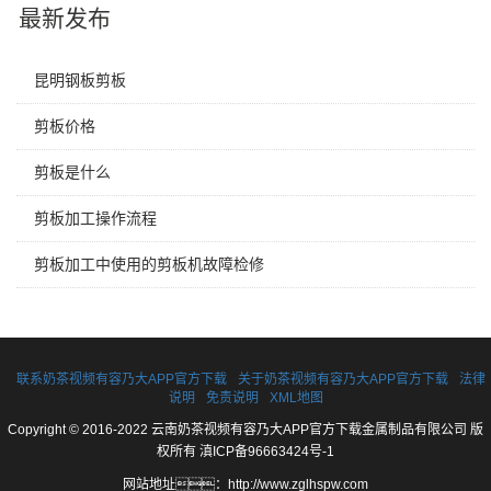
最新发布
昆明钢板剪板
剪板价格
剪板是什么
剪板加工操作流程
剪板加工中使用的剪板机故障检修
联系奶茶视频有容乃大APP官方下载
关于奶茶视频有容乃大APP官方下载
法律
说明
免责说明
XML地图
Copyright © 2016-2022 云南奶茶视频有容乃大APP官方下载金属制品有限公司 版
权所有
滇ICP备96663424号-1
网站地址：
http://www.zglhspw.com