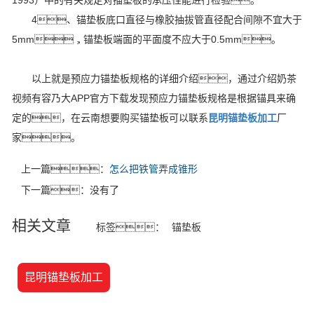
1993）中的有关规定对描垫板的承压性能进行检验。
4、锚垫板底口直径与橡胶抽拔管直径配合间隙不宜大于
5mm，锚垫板端面的平面度不应大于0.5mm。
以上就是预应力锚垫板规格的详细介绍，通过介绍奶茶
视频有容乃大APP官方下载发现预应力锚垫板规格是根据锚具来确
定的，在云南想要购买锚垫板可以联系
昆明锚垫板加工
厂
家。
上一篇：
怎么把铁管弄成锥形
下一篇：没有了
相关文章
标签：
锚垫板
昆明锚垫板加工